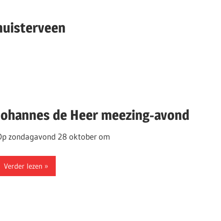
huisterveen
Johannes de Heer meezing-avond
Op zondagavond 28 oktober om
Verder lezen