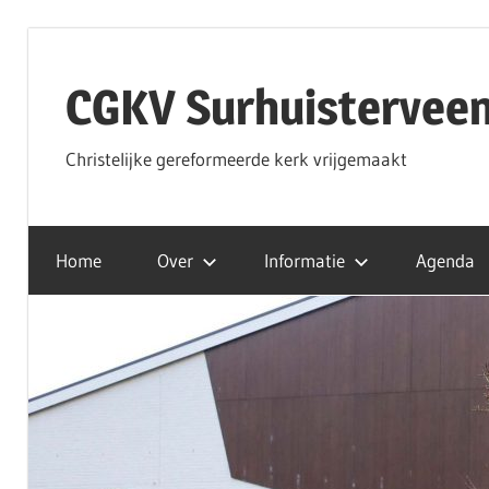
Ga
naar
CGKV Surhuistervee
de
inhoud
Christelijke gereformeerde kerk vrijgemaakt
Home
Over
Informatie
Agenda