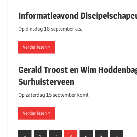
Informatieavond Discipelschapc
Op dinsdag 18 september a.s.
Verder lezen
Gerald Troost en Wim Hoddenbag
Surhuisterveen
Op zaterdag 15 september komt
Verder lezen
Berichten
Vorige
Volgende
«
1
2
3
4
5
»