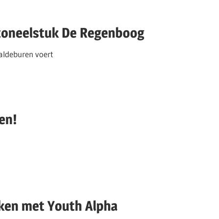
j toneelstuk De Regenboog
aldeburen voert
en!
eken met Youth Alpha