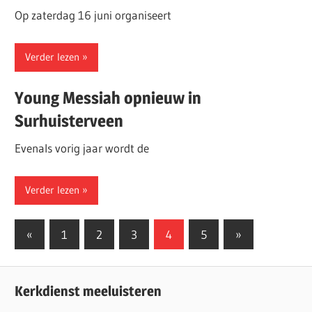
Op zaterdag 16 juni organiseert
Verder lezen
Young Messiah opnieuw in
Surhuisterveen
Evenals vorig jaar wordt de
Verder lezen
Berichten
Vorige
Volgende
«
1
2
3
4
5
»
berichten
berichten
paginering
Kerkdienst meeluisteren