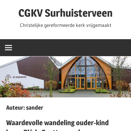
Ga
CGKV Surhuisterveen
naar
de
Christelijke gereformeerde kerk vrijgemaakt
inhoud
Auteur:
sander
Waardevolle wandeling ouder-kind