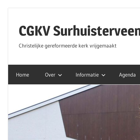
Ga
naar
CGKV Surhuistervee
de
inhoud
Christelijke gereformeerde kerk vrijgemaakt
Home
Over
Informatie
Agenda